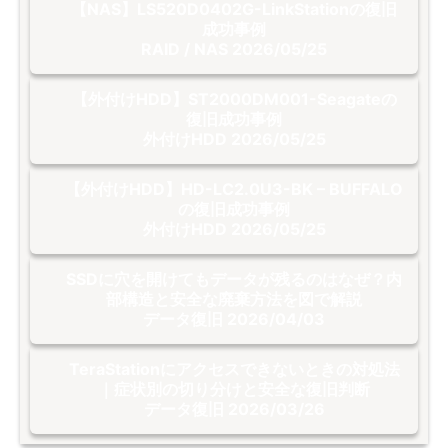
【NAS】LS520D0402G-LinkStationの復旧
成功事例
RAID / NAS
2026/05/25
【外付けHDD】ST2000DM001-Seagateの
復旧成功事例
外付けHDD
2026/05/25
【外付けHDD】HD-LC2.0U3-BK – BUFFALO
の復旧成功事例
外付けHDD
2026/05/25
SSDに穴を開けてもデータが残るのはなぜ？内
部構造と安全な廃棄方法を図で解説
データ復旧
2026/04/03
TeraStationにアクセスできないときの対処法
｜症状別の切り分けと安全な復旧判断
データ復旧
2026/03/26