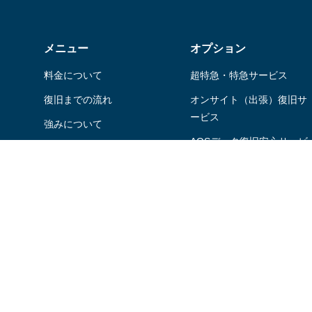
メニュー
オプション
料金について
超特急・特急サービス
復旧までの流れ
オンサイト（出張）復旧サ
ービス
強みについて
AOSデータ復旧安⼼サービ
はじめての方へ
スパック
様々な取り組み
ファイナルデータご利⽤者
よくあるご質問
さま特典
デジタル遺品の復旧