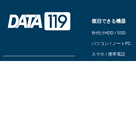
復旧できる機器
外付けHDD / SSD
パソコン / ノートPC
スマホ / 携帯電話
サーバー / RAID / NAS
0120-194-119
USBメモリ / SDカード
相談する
テープ
依頼する
ビデオカメラ
動画ファイル
企業情報
代理店募集