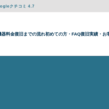
gleクチコミ 4.7
機器
料金
復旧までの
流れ
初めての方・
FAQ
復旧実績・
お