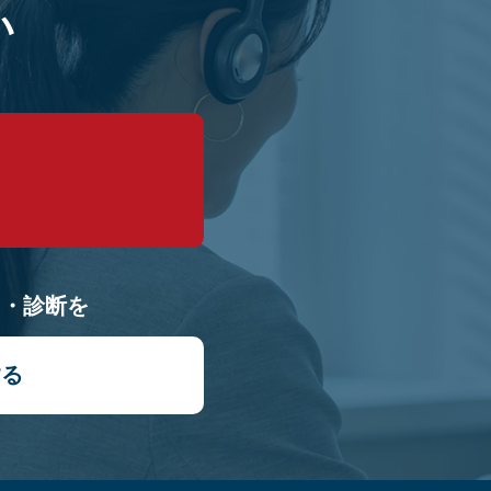
い
9
り・診断を
する