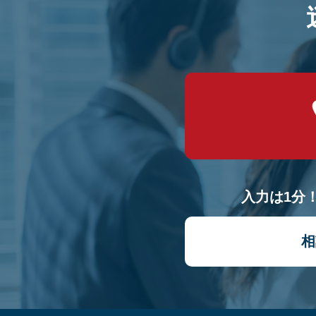
入力は1分
相