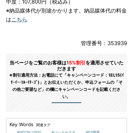
中度：107,800円（税込み）
※納品媒体代が別途かかります。納品媒体代の料金
は
こちら
管理番号：353939
当ページをご覧のお客様は
15%割引
を適用させていた
だきます
※割引適用方法：お電話にて「キャンペーンコード：1EL15(ｲ
ﾁ･ｲｰ･ｴﾙ･ｲﾁ･ｺﾞ)」とお伝えいただくか、申込フォームの「そ
の他ご要望など」の欄にキャンペーンコードを記載くださ
い。
Key Words
関連タグ
HDCN-U500
バッドセクタ
FS障害