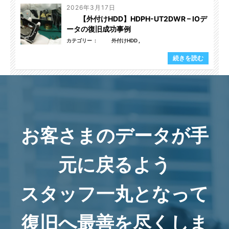
2026年3月17日
【外付けHDD】HDPH-UT2DWR – IOデ
ータの復旧成功事例
カテゴリー
外付けHDD
続きを読む
お客さまのデータが手
元に戻るよう
スタッフ一丸となって
復旧へ最善を尽くしま