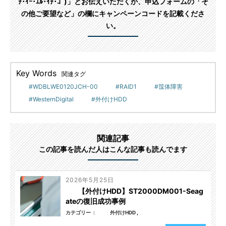
ﾁ･ｲｰ･ｴﾙ･ｲﾁ･ｺﾞ)」とお伝えいただくか、申込フォームの「そ
の他ご要望など」の欄にキャンペーンコードを記載くださ
い。
Key Words
関連タグ
WDBLWE0120JCH-00
RAID1
筺体障害
WesternDigital
外付けHDD
関連記事
この記事を読んだ人はこんな記事も読んでます
2026年5月25日
【外付けHDD】ST2000DM001-Seag
ateの復旧成功事例
カテゴリー
外付けHDD