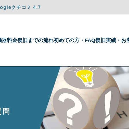
gleクチコミ 4.7
機器
料金
復旧までの
流れ
初めての方・
FAQ
復旧実績・
お
質問