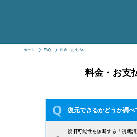
ホーム
FAQ
料⾦・お⽀払い
料⾦・お⽀
復元できるかどうか調べ
復旧可能性を診断する「初期調