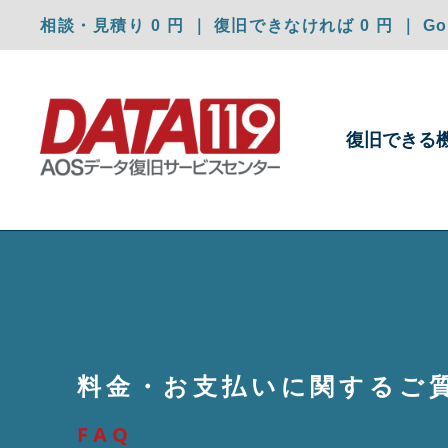
相談・見積り 0 円 ｜ 復旧できなければ 0 円 ｜ Goo
復旧できる
料⾦・お⽀払いに関するご
FAQ